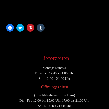
Klick,
Klick,
Klick,
Klick,
um
um
um
um
auf
über
auf
auf
Facebook
Twitter
Pinterest
Tumblr
zu
zu
zu
zu
teilen
teilen
teilen
teilen
(Wird
(Wird
(Wird
(Wird
in
in
in
in
neuem
neuem
neuem
neuem
Fenster
Fenster
Fenster
Fenster
geöffnet)
geöffnet)
geöffnet)
geöffnet)
Lieferzeiten
Montags Ruhetag
Di. - Sa.: 17.00 - 21.00 Uhr
So.: 12.00 - 21.00 Uhr
Öffnungszeiten
(zum Mitnehmen u. Im Haus)
Di. - Fr : 12:00 bis 15:00 Uhr 17:00 bis 21:00 Uhr
Sa. 17:00 bis 21:00 Uhr