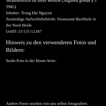
Verantwortlich für diese Website (Angaben gemäß § 5
TMG)
Inhaber: Trong Dai Nguyen
Zuständige Aufsichtsbehörde: Finanzamt Buchholz in
der Nord Heide
UstID: 15/131/12187
Hinweis zu den verwendeten Fotos und
Bildern:
Sushi-Foto in der Home-Seite:
Sushi set nigiri und brötchen Premium Fotos von
Freepick@natashabreen
Sushi-set mit verschiedenen füllungen Kostenlose Fotos
von KamranAydinov@natashabreen
Andere Fotos wurden von uns selbst fotografiert.