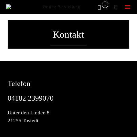
...


Online Bestellung
Sk
to
Kontakt
co
Kontakt
Telefon
04182 2399070
Unter den Linden 8
21255 Tostedt