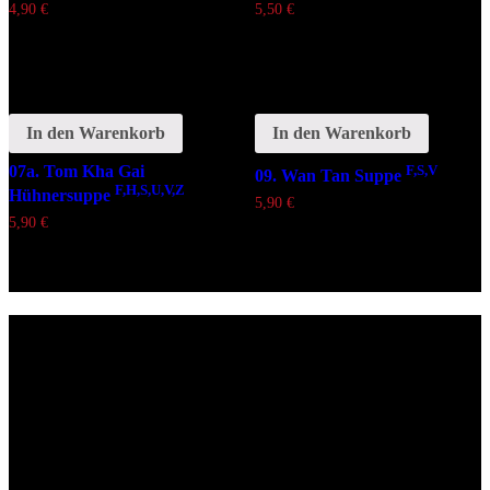
4,90
€
5,50
€
In den Warenkorb
In den Warenkorb
07a. Tom Kha Gai
F,S,V
09. Wan Tan Suppe
F,H,S,U,V,Z
Hühnersuppe
5,90
€
5,90
€
Lieferzeiten
Montags Ruhetag
Di. - Sa.: 17.00 - 21.00 Uhr
So.: 12.00 - 21.00 Uhr
Öffnungszeiten