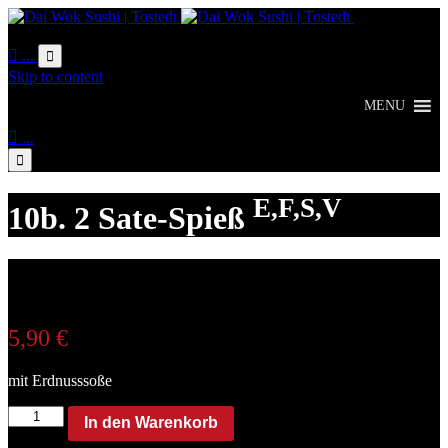
Online
Bestellung

...

Skip to content
MENU

...

E,F,S,V
10b. 2 Sate-Spieß
5,90
€
mit Erdnusssoße
10b.
In den Warenkorb
2