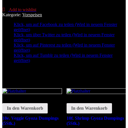
Sate-
Spieß
Add to wishlist
E,F,S,V
Kategorie:
Vorspeisen
Menge
Klick, um auf Facebook zu teilen (Wird in neuem Fenster
geöffnet)
Klick, um über Twitter zu teilen (Wird in neuem Fenster
geöffnet)
Klick, um auf Pinterest zu teilen (Wird in neuem Fenster
geöffnet)
Klick, um auf Tumblr zu teilen (Wird in neuem Fenster
geöffnet)
Related
In den Warenkorb
In den Warenkorb
10e. Veggie Gyoza Dumpings
10f. Shrimp Gyoza Dumpings
(5Stk.)
(5Stk.)