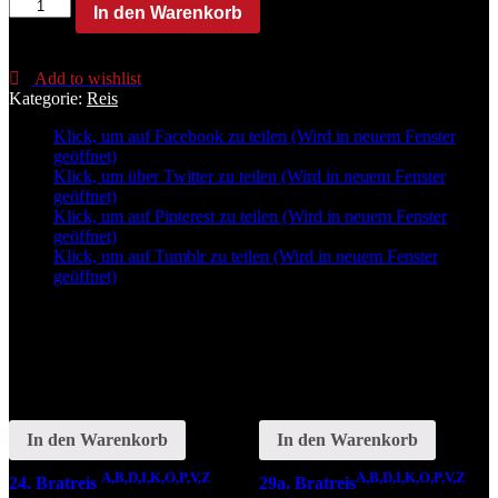
25.
In den Warenkorb
Nasi
Goreng
(scharf)
Add to wishlist
A,B,D,I,K,O,P,V,Z
Kategorie:
Reis
Menge
Klick, um auf Facebook zu teilen (Wird in neuem Fenster
geöffnet)
Klick, um über Twitter zu teilen (Wird in neuem Fenster
geöffnet)
Klick, um auf Pinterest zu teilen (Wird in neuem Fenster
geöffnet)
Klick, um auf Tumblr zu teilen (Wird in neuem Fenster
geöffnet)
Related
In den Warenkorb
In den Warenkorb
A,B,D,I,K,O,P,V,Z
A,B,D,I,K,O,P,V,Z
24. Bratreis
29a. Bratreis