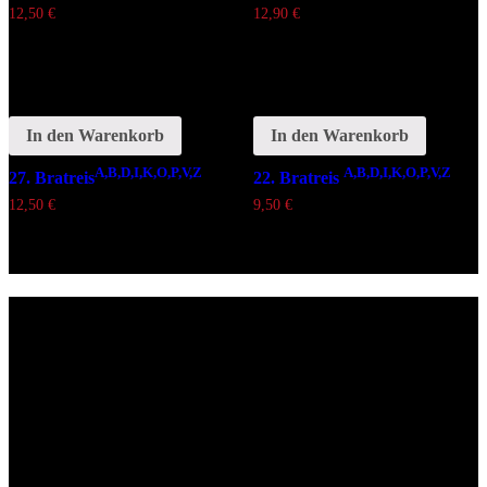
12,50
€
12,90
€
In den Warenkorb
In den Warenkorb
A,B,D,I,K,O,P,V,Z
A,B,D,I,K,O,P,V,Z
27. Bratreis
22. Bratreis
12,50
€
9,50
€
Lieferzeiten
Montags Ruhetag
Di. - Sa.: 17.00 - 21.00 Uhr
So.: 12.00 - 21.00 Uhr
Öffnungszeiten
(zum Mitnehmen u. Im Haus)