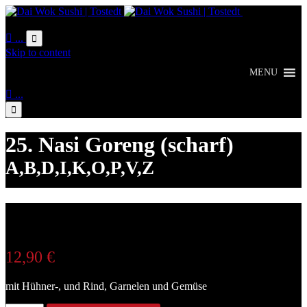
Online
Bestellung

...

Skip to content
MENU

...

25. Nasi Goreng (scharf)
A,B,D,I,K,O,P,V,Z
12,90
€
mit Hühner-, und Rind, Garnelen und Gemüse