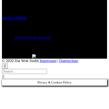
Telefon
04182 2399070
E-Mail & Social Media
E-Mail:
info@dai-wok-sushi.de
Like Us On Facebook
© 2020 Dai Wok Sushi|
Impressum
|
Datenschutz


Privacy & Cookies Policy