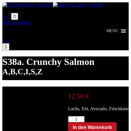
Online
Bestellung

...

Skip to content
MENU

...

S38a. Crunchy Salmon
A,B,C,I,S,Z
12,50
€
Lachs, Ebi, Avocado, Frischkäse
Related
S38a.
Crunchy
In den Warenkorb
Salmon