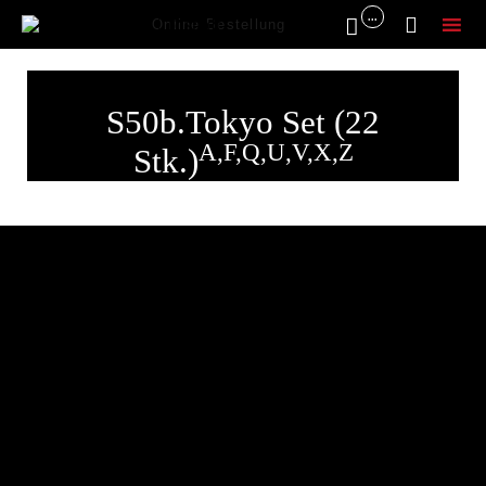
...


Online Bestellung
Sk
to
S50b.Tokyo Set (22
co
A,F,Q,U,V,X,Z
Stk.)