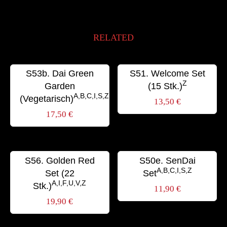
RELATED
S53b. Dai Green
S51. Welcome Set
Z
Garden
(15 Stk.)
A,B,C,I,S,Z
(Vegetarisch)
13,50
€
17,50
€
S56. Golden Red
S50e. SenDai
A,B,C,I,S,Z
Set (22
Set
A,I,F,U,V,Z
Stk.)
11,90
€
19,90
€