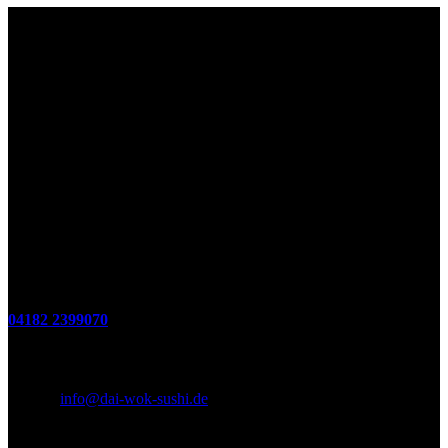
Lieferzeiten
Montags Ruhetag
Di. - Sa.: 17.00 - 21.00 Uhr
So.: 12.00 - 21.00 Uhr
Öffnungszeiten
(zum Mitnehmen u. Im Haus)
Di. - Fr : 12:00 bis 15:00 Uhr 17:00 bis 21:00 Uhr
Sa. 17:00 bis 21:00 Uhr
So. 12:00 bis 21:00 Uhr
Montags Ruhetag
Telefon
04182 2399070
E-Mail & Social Media
E-Mail:
info@dai-wok-sushi.de
Like Us On Facebook