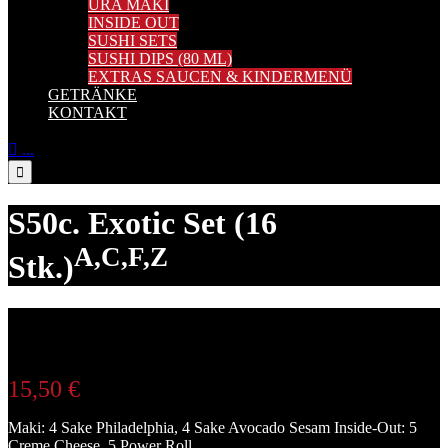
URA MAKI
INSIDE OUT
SUSHI SETS
SUSHI DIPS (80 ML)
EXTRAS SAUCEN & KINDERMENÜ
GETRÄNKE
KONTAKT

...

S50c. Exotic Set (16
A,C,F,Z
Stk.)
15,50
€
Maki: 4 Sake Philadelphia, 4 Sake Avocado Sesam Inside-Out: 5
Creme Cheese, 5 Power Roll