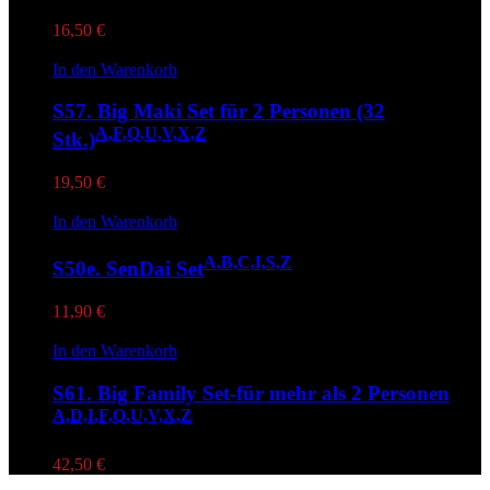
16,50
€
In den Warenkorb
S57. Big Maki Set für 2 Personen (32
A,F,Q,U,V,X,Z
Stk.)
19,50
€
In den Warenkorb
A,B,C,I,S,Z
S50e. SenDai Set
11,90
€
In den Warenkorb
S61. Big Family Set-für mehr als 2 Personen
A,D,I,F,Q,U,V,X,Z
42,50
€