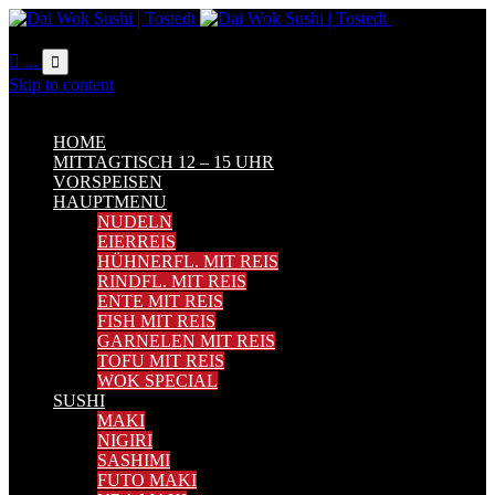
Online
Bestellung

...

Skip to content
MENU
MENU
HOME
MITTAGTISCH 12 – 15 UHR
VORSPEISEN
HAUPTMENU
NUDELN
EIERREIS
HÜHNERFL. MIT REIS
RINDFL. MIT REIS
ENTE MIT REIS
FISH MIT REIS
GARNELEN MIT REIS
TOFU MIT REIS
WOK SPECIAL
SUSHI
MAKI
NIGIRI
SASHIMI
FUTO MAKI