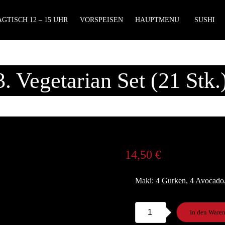
GTISCH 12 – 15 UHR
VORSPEISEN
HAUPTMENU
SUSHI
. Vegetarian Set (21 Stk.
14,50
€
Maki: 4 Gurken, 4 Avocado, 
S53.
In den Ware
Vegetarian