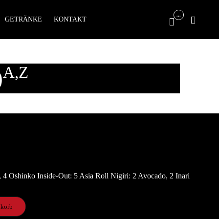
Skip
...

GETRÄNKE
KONTAKT

to
content
A,Z
)
4 Oshinko Inside-Out: 5 Asia Roll Nigiri: 2 Avocado, 2 Inari
nkorb