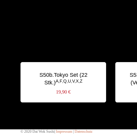
S50b.Tokyo Set (22
S5
A,F,Q,U,V,X,Z
Stk.)
(V
19,90
€
© 2020 Dai Wok Sushi|
Impressum
|
Datenschutz