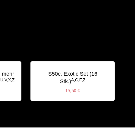
r mehr
S50c. Exotic Set (16
,U,V,X,Z
A,C,F,Z
Stk.)
15,50
€