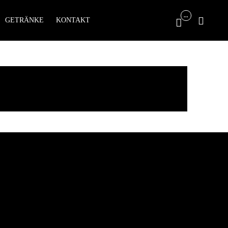
Skip
...

GETRÄNKE
KONTAKT

to
content