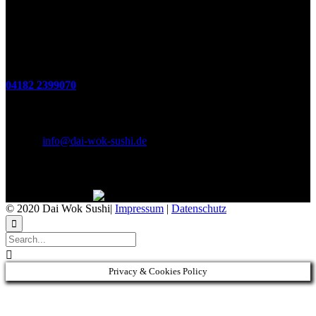
Sa. 17:00 bis 21:00 Uhr
So. 12:00 bis 21:00 Uhr
Montags Ruhetag
Telefon
04182 2399070
E-Mail & Social Media
E-Mail:
info@dai-wok-sushi.de
Like Us On Facebook
© 2020 Dai Wok Sushi|
Impressum
|
Datenschutz


Privacy & Cookies Policy