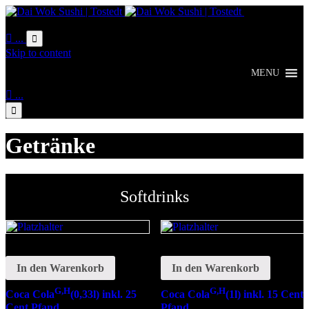
Online
Bestellung

...

Skip to content
MENU

...

Getränke
Softdrinks
In den Warenkorb
In den Warenkorb
G,H
G,H
Coca Cola
(0,33l) inkl. 25
Coca Cola
(1l) inkl. 15 Cent
Cent Pfand
Pfand