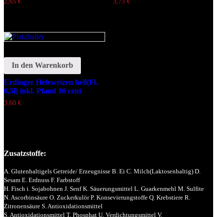
2,65
€
3,75
€
In den Warenkorb
Erdinger Hefeweizen hell(Fl.
0,5l) inkl. Pfand 10 cent
3,60
€
Zusatzstoffe:
A. Glutenhaltigels Getreide/ Erzeugnisse B. Ei C. Milch(Laktosenhaltig) D.
Sesam E. Erdnuss F. Farbstoff
H. Fisch i. Sojabohnen J. Senf K. Säuerungsmittel L. Guarkenmehl M. Sulfite
N. Ascorbinsäure O. Zuckerkulör P. Konsevierungstoffe Q. Krebstiere R.
Zitronensäure S. Antioxidationsmittel
S. Antioxidationsmittel T. Phosphat U. Verdichtungsmittel V.