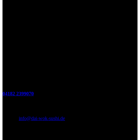
Montags Ruhetag
Di. - Sa.: 17.00 - 21.00 Uhr
So.: 12.00 - 21.00 Uhr
Öffnungszeiten
(zum Mitnehmen u. Im Haus)
Di. - Fr : 12:00 bis 15:00 Uhr 17:00 bis 21:00 Uhr
Sa. 17:00 bis 21:00 Uhr
So. 12:00 bis 21:00 Uhr
Montags Ruhetag
Telefon
04182 2399070
E-Mail & Social Media
E-Mail:
info@dai-wok-sushi.de
Like Us On Facebook