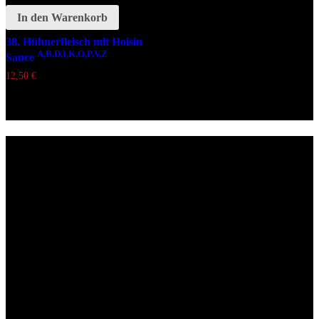
In den Warenkorb
38. Hühnerfleisch mit Hoisin
A,B,D,I,K,O,P,V,Z
Sauce
12,50
€
Lieferzeiten
Montags Ruhetag
Di. - Sa.: 17.00 - 21.00 Uhr
So.: 12.00 - 21.00 Uhr
Öffnungszeiten
(zum Mitnehmen u. Im Haus)
Di. - Fr : 12:00 bis 15:00 Uhr 17:00 bis 21:00 Uhr
Sa. 17:00 bis 21:00 Uhr
So. 12:00 bis 21:00 Uhr
Montags Ruhetag