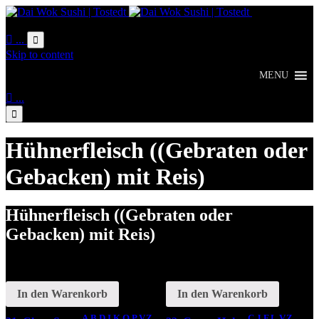
Online
Bestellung

...

Skip to content
MENU

...

Hühnerfleisch ((Gebraten oder
Gebacken) mit Reis)
Hühnerfleisch ((Gebraten oder
Gebacken) mit Reis)
In den Warenkorb
In den Warenkorb
A,B,D,I,K,O,P,V,Z
C,J,F,L,V,Z