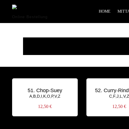
HOME
MITTA
Online Bestellung
51. Chop-Suey
52. Curry-Rind
A,B,D,I,K,O,P,V,Z
C,F,J,L,V,
12,50
€
12,50
€