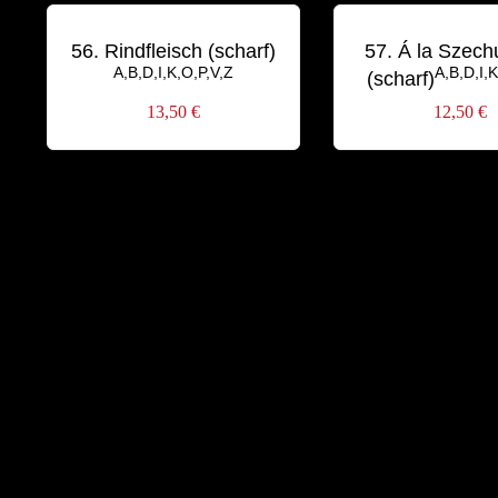
56. Rindfleisch (scharf)
57. Á la Szech
A,B,D,I,K,O,P,V,Z
A,B,D,I,K
(scharf)
13,50
€
12,50
€