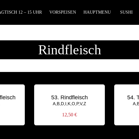
GTISCH 12 – 15 UHR
VORSPEISEN
HAUPTMENU
SUSHI
Rindfleisch
fleisch
53. Rindfleisch
54. 
Z
A,B,D,I,K,O,P,V,Z
A,B
12,50
€
Lieferzeiten