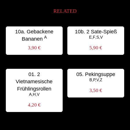
RELATED
10a. Gebackene
10b. 2 Sate-Spieß
A
E,F,S,V
Bananen
3,90
€
5,90
€
01. 2
05. Pekingsuppe
B,P,V,Z
Vietnamesische
Frühlingsrollen
3,50
€
A,H,V
4,20
€