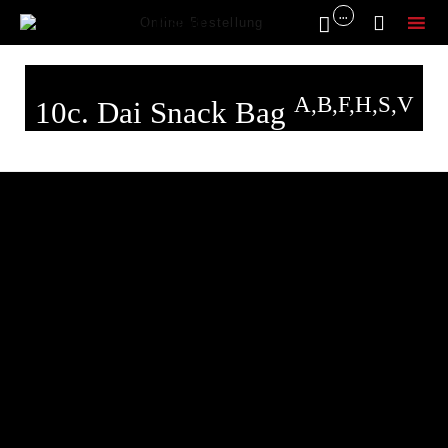
...


Online Bestellung
Sk
to
A,B,F,H,S,V
10c. Dai Snack Bag
co