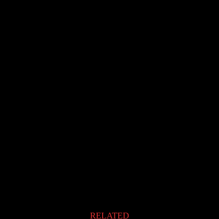
ffnet)
fnet)
fnet)
net)
RELATED