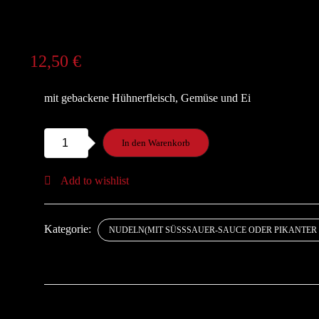
12,50
€
mit gebackene Hühnerfleisch, Gemüse und Ei
18.
In den Warenkorb
Bratnudeln
A,B,D,I,K,O,P,V,Z
Add to wishlist
Menge
Kategorie:
NUDELN(MIT SÜSSSAUER-SAUCE ODER PIKANTER S