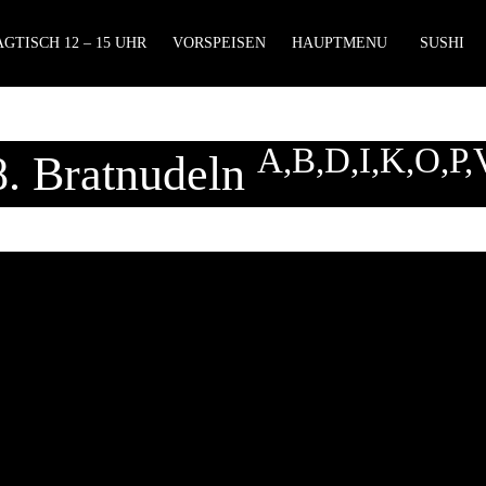
GTISCH 12 – 15 UHR
VORSPEISEN
HAUPTMENU
SUSHI
A,B,D,I,K,O,P,
8. Bratnudeln