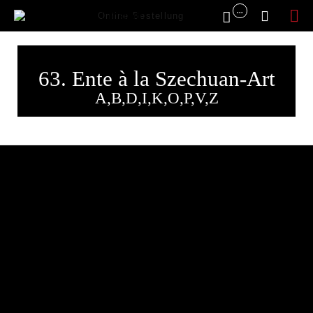
...


Online Bestellung
Sk
to
63. Ente à la Szechuan-Art
co
A,B,D,I,K,O,P,V,Z