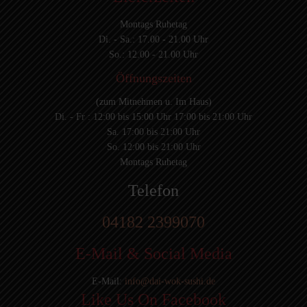
Montags Ruhetag
Di. - Sa.: 17.00 - 21.00 Uhr
So.: 12.00 - 21.00 Uhr
Öffnungszeiten
(zum Mitnehmen u. Im Haus)
Di. - Fr : 12:00 bis 15:00 Uhr 17:00 bis 21:00 Uhr
Sa. 17:00 bis 21:00 Uhr
So. 12:00 bis 21:00 Uhr
Montags Ruhetag
Telefon
04182 2399070
E-Mail & Social Media
E-Mail:
info@dai-wok-sushi.de
Like Us On Facebook