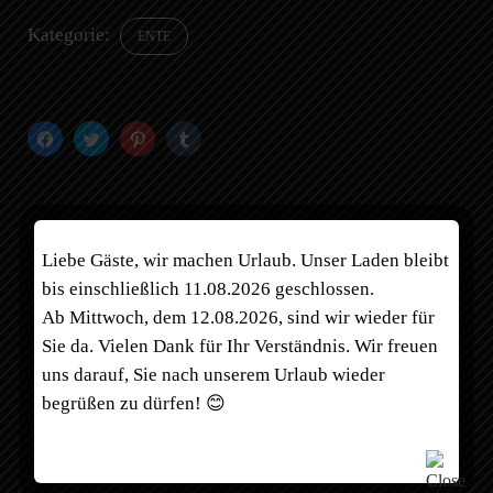
Kategorie:
ENTE
Klick,
Klick,
Klick,
Klick,
um
um
um
um
auf
über
auf
auf
Facebook
Twitter
Pinterest
Tumblr
zu
zu
zu
zu
teilen
teilen
teilen
teilen
(Wird
(Wird
(Wird
(Wird
in
in
in
in
neuem
neuem
neuem
neuem
Fenster
Fenster
Fenster
Fenster
Liebe Gäste, wir machen Urlaub. Unser Laden bleibt
geöffnet)
geöffnet)
geöffnet)
geöffnet)
bis einschließlich 11.08.2026 geschlossen.
Ab Mittwoch, dem 12.08.2026, sind wir wieder für
Sie da. Vielen Dank für Ihr Verständnis. Wir freuen
uns darauf, Sie nach unserem Urlaub wieder
begrüßen zu dürfen! 😊