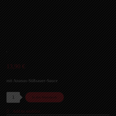
13,90
€
mit Ananas-Süßsauer-Sauce
64.
In den Warenkorb
Ente
A,B,D,I,K,O,P,V,Z
Add to wishlist
Menge