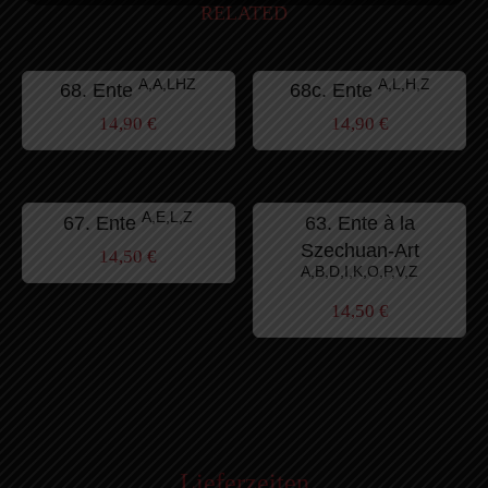
RELATED
A,A,LHZ
A,L,H,Z
68. Ente
68c. Ente
14,90
€
14,90
€
A,E,L,Z
67. Ente
63. Ente à la
Szechuan-Art
14,50
€
A,B,D,I,K,O,P,V,Z
14,50
€
Lieferzeiten