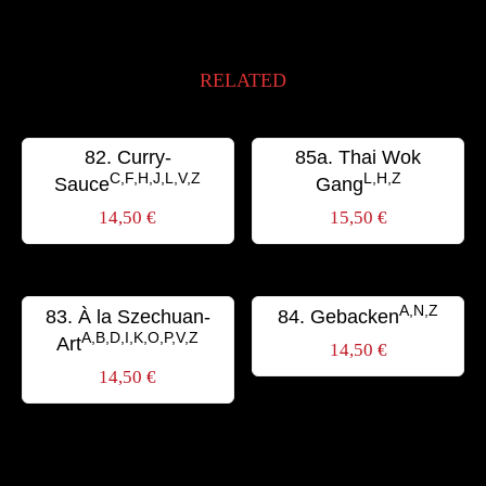
RELATED
82. Curry-
85a. Thai Wok
C,F,H,J,L,V,Z
L,H,Z
Sauce
Gang
14,50
€
15,50
€
A,N,Z
83. À la Szechuan-
84. Gebacken
A,B,D,I,K,O,P,V,Z
Art
14,50
€
14,50
€