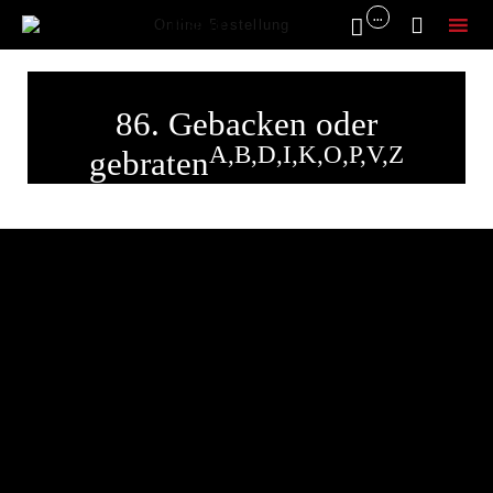
...


Online Bestellung
Sk
to
86. Gebacken oder
co
A,B,D,I,K,O,P,V,Z
gebraten