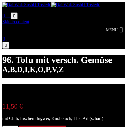
Online
Bestellung

...

Skip to content
MENU

...

96. Tofu mit versch. Gemüse
A,B,D,I,K,O,P,V,Z
11,50
€
mit Chili, frischem Ingwer, Knoblauch, Thai Art (scharf)