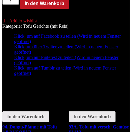
96.
In den Warenkorb
Tofu
mit
versch.
Add to wishlist
Gemüse
Kategorie:
Tofu Gerichte (mit Reis)
A,B,D,I,K,O,P,V,Z
Menge
Klick, um auf Facebook zu teilen (Wird in neuem Fenster
geöffnet)
Klick, um über Twitter zu teilen (Wird in neuem Fenster
geöffnet)
Klick, um auf Pinterest zu teilen (Wird in neuem Fenster
geöffnet)
Klick, um auf Tumblr zu teilen (Wird in neuem Fenster
geöffnet)
Related
In den Warenkorb
In den Warenkorb
94. Dongu-Pfanne mit Tofu
93A. Tofu mit versch. Gemüse
A,B,D,I,K,O,P,V,Z
F,L,H,Z