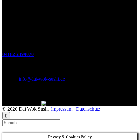
(zum Mitnehmen u. Im Haus)
Di. - Fr : 12:00 bis 15:00 Uhr 17:00 bis 21:00 Uhr
Sa. 17:00 bis 21:00 Uhr
So. 12:00 bis 21:00 Uhr
Montags Ruhetag
Telefon
04182 2399070
E-Mail & Social Media
E-Mail:
info@dai-wok-sushi.de
Like Us On Facebook
© 2020 Dai Wok Sushi|
Impressum
|
Datenschutz


Privacy & Cookies Policy