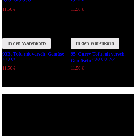
11,50
€
11,50
€
In den Warenkorb
In den Warenkorb
93B. Tofu mit versch. Gemüse
95. Curry Tofu mit versch.
F,L,H,Z
C,F,H,J,L,V,Z
Gemüsein
11,50
€
11,50
€
Lieferzeiten
Montags Ruhetag
Di. - Sa.: 17.00 - 21.00 Uhr
So.: 12.00 - 21.00 Uhr
Öffnungszeiten