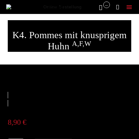
...


Online Bestellung
Sk
to
K4. Pommes mit knusprigem
co
A,F,W
Huhn
8,90
€