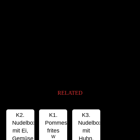
RELATED
K2.
K1.
K3.
Nudelbox
Pommes
Nudelbox
mit Ei,
frites
mit
W
Gemüse
Huhn,