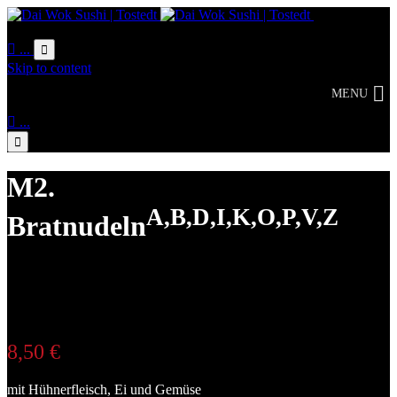
Online
Bestellung

...

Skip to content
MENU

...

M2.
A,B,D,I,K,O,P,V,Z
Bratnudeln
1,3,6,9,11
8,50
€
mit Hühnerfleisch, Ei und Gemüse