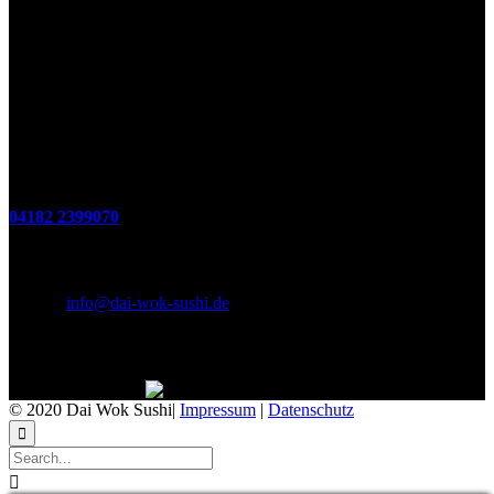
Öffnungszeiten
(zum Mitnehmen u. Im Haus)
Di. - Fr : 12:00 bis 15:00 Uhr 17:00 bis 21:00 Uhr
Sa. 17:00 bis 21:00 Uhr
So. 12:00 bis 21:00 Uhr
Montags Ruhetag
Telefon
04182 2399070
E-Mail & Social Media
E-Mail:
info@dai-wok-sushi.de
Like Us On Facebook
© 2020 Dai Wok Sushi|
Impressum
|
Datenschutz

