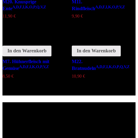
M20. Knusprige
M11.
A,D,F,I,K,O,P,Q,V,Z
A,D,F,I,K,O,P,V,Z
Ente
Rindfleisch
11,90
€
9,90
€
In den Warenkorb
In den Warenkorb
M7. Hühnerfleisch mit
M22.
A,D,F,I,K,O,P,V,Z
A,D,F,I,K,O,P,Q,V,Z
Gemüse
Bratnudeln
8,50
€
10,90
€
Lieferzeiten
Montags Ruhetag
Di. - Sa.: 17.00 - 21.00 Uhr
So.: 12.00 - 21.00 Uhr