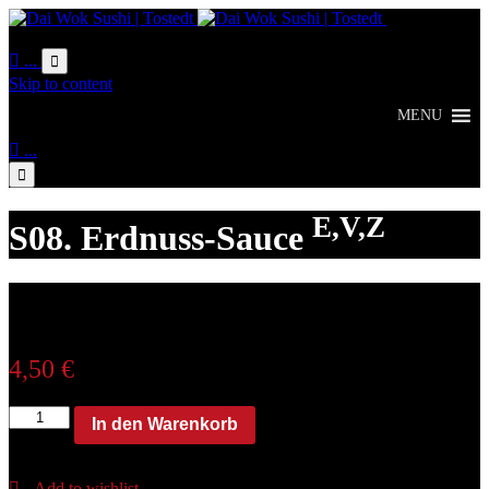
Online
Bestellung

...

Skip to content
MENU

...

E,V,Z
S08. Erdnuss-Sauce
4,50
€
S08.
In den Warenkorb
Erdnuss-
Sauce
E,V,Z
Add to wishlist