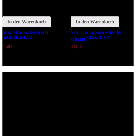
In den Warenkorb
In den Warenkorb
S06. Thai-Art (scharf)
S03. Curry Sauce (leicht
A,B,D,I,K,O,P,V,Z
C,F,H,J,L,V,Z
scharf)
4,50
€
4,50
€
Lieferzeiten
Montags Ruhetag
Di. - Sa.: 17.00 - 21.00 Uhr
So.: 12.00 - 21.00 Uhr
Öffnungszeiten
(zum Mitnehmen u. Im Haus)
Di. - Fr : 12:00 bis 15:00 Uhr 17:00 bis 21:00 Uhr
Sa. 17:00 bis 21:00 Uhr