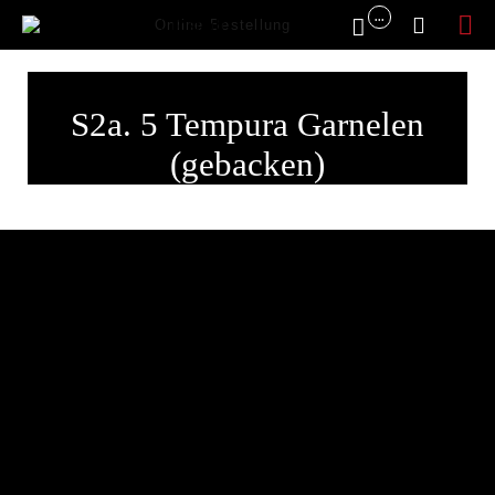
...


Online Bestellung
Sk
to
S2a. 5 Tempura Garnelen
co
(gebacken)