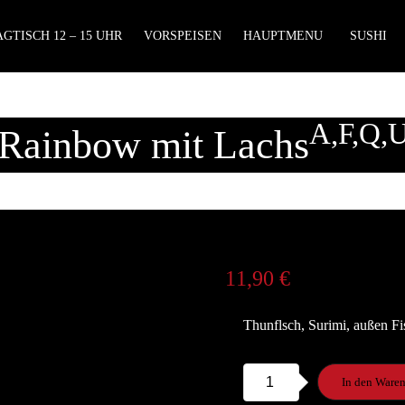
GTISCH 12 – 15 UHR
VORSPEISEN
HAUPTMENU
SUSHI
A,F,Q,
 Rainbow mit Lachs
11,90
€
Thunflsch, Surimi, außen F
S44.
In den Ware
Rainbow