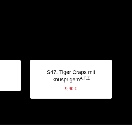
S47. Tiger Craps mit
A,T,Z
knusprigem
9,90
€