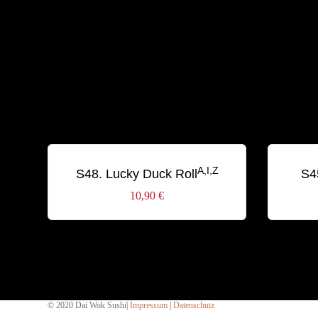
A,I,Z
S48. Lucky Duck Roll
S4
10,90
€
© 2020 Dai Wok Sushi|
Impressum
|
Datenschutz