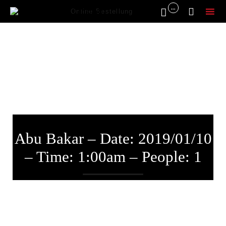
...


Online Bestellung
Sk
to
co
Abu Bakar – Date: 2019/01/10
– Time: 1:00am – People: 1