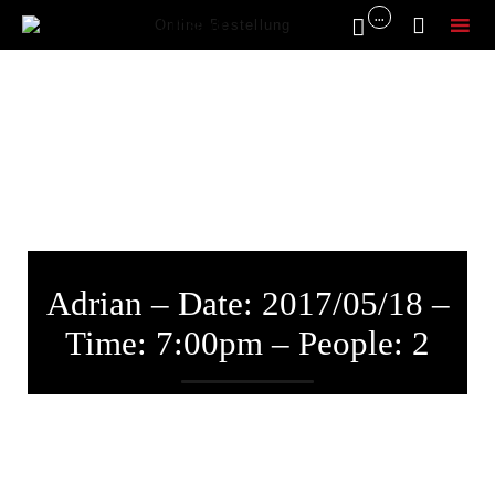
...


Online Bestellung
Sk
to
co
Adrian – Date: 2017/05/18 –
Time: 7:00pm – People: 2