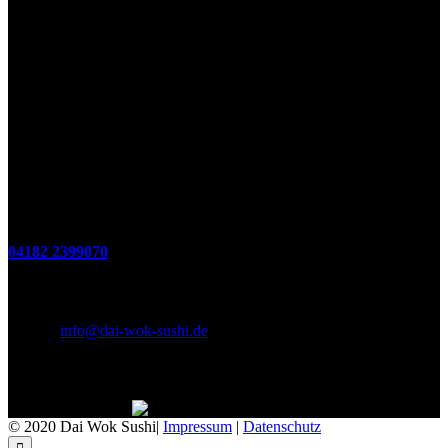
Di. - Sa.: 17.00 - 21.00 Uhr
So.: 12.00 - 21.00 Uhr
Öffnungszeiten
(zum Mitnehmen u. Im Haus)
Di. - Fr : 12:00 bis 15:00 Uhr 17:00 bis 21:00 Uhr
Sa. 17:00 bis 21:00 Uhr
So. 12:00 bis 21:00 Uhr
Montags Ruhetag
Telefon
04182 2399070
E-Mail & Social Media
E-Mail:
info@dai-wok-sushi.de
Like Us On Facebook
© 2020 Dai Wok Sushi|
Impressum
|
Datenschutz