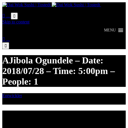
Online
Bestellung

...

Skip to content
MENU

...

AJibola Ogundele – Date:
2018/07/28 – Time: 5:00pm –
People: 1
Entwickler
Juli 28, 2018

Category
Lieferzeiten
Montags Ruhetag