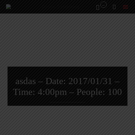
...


Online Bestellung
Sk
to
co
asdas – Date: 2017/01/31 –
Time: 4:00pm – People: 100