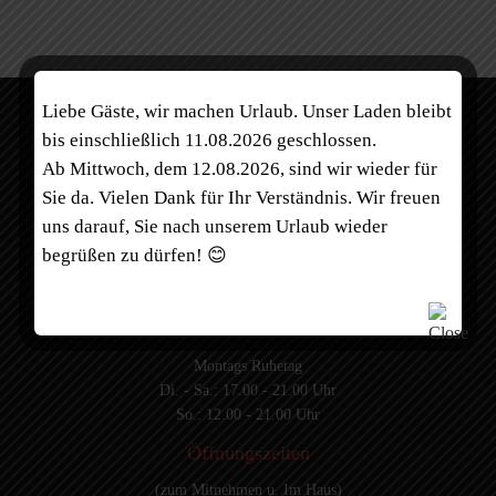
Liebe Gäste, wir machen Urlaub. Unser Laden bleibt
Entwickler
Januar 28, 2017
bis einschließlich 11.08.2026 geschlossen.
Ab Mittwoch, dem 12.08.2026, sind wir wieder für
CATEGORY

Sie da. Vielen Dank für Ihr Verständnis. Wir freuen
uns darauf, Sie nach unserem Urlaub wieder
begrüßen zu dürfen! 😊
Lieferzeiten
Montags Ruhetag
Di. - Sa.: 17.00 - 21.00 Uhr
So.: 12.00 - 21.00 Uhr
Öffnungszeiten
(zum Mitnehmen u. Im Haus)