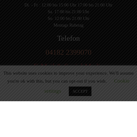
Di. - Fr : 12:00 bis 15:00 Uhr 17:00 bis 21:00 Uhr
Sa. 17:00 bis 21:00 Uhr
So. 12:00 bis 21:00 Uhr
Montags Ruhetag
Telefon
04182 2399070
E-Mail & Social Media
This website uses cookies to improve your experience. We'll assume
E-Mail:
info@dai-wok-sushi.de
Cookie
you're ok with this, but you can opt-out if you wish.
Like Us On Facebook
settings
ACCEPT
© 2020 Dai Wok Sushi|
Impressum
|
Datenschutz