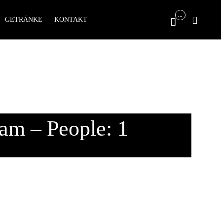
Skip
...

GETRÄNKE
KONTAKT

to
content
am – People: 1