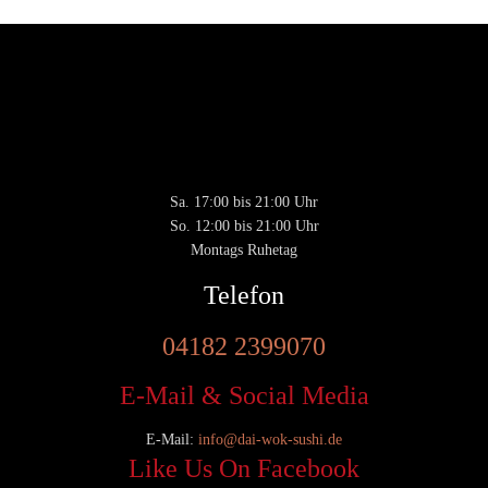
Montags Ruhetag
Di. - Sa.: 17.00 - 21.00 Uhr
So.: 12.00 - 21.00 Uhr
Öffnungszeiten
(zum Mitnehmen u. Im Haus)
Di. - Fr : 12:00 bis 15:00 Uhr 17:00 bis 21:00 Uhr
Sa. 17:00 bis 21:00 Uhr
Privacy & Cookies Policy
So. 12:00 bis 21:00 Uhr
Montags Ruhetag
Telefon
04182 2399070
E-Mail & Social Media
E-Mail:
info@dai-wok-sushi.de
Like Us On Facebook