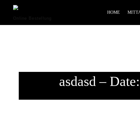
HOME
MITTA
Online Bestellung
asdasd – Date