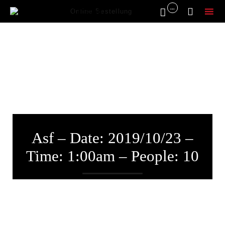
...


Online Bestellung
Sk
to
co
Asf – Date: 2019/10/23 –
Time: 1:00am – People: 10