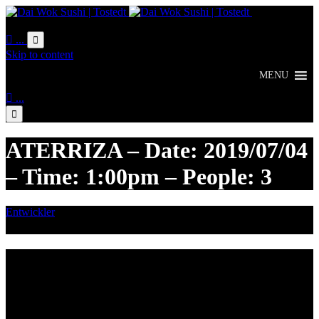
Online
Bestellung

...

Skip to content
MENU

...

ATERRIZA – Date: 2019/07/04
– Time: 1:00pm – People: 3
Entwickler
Juli 3, 2019

Category
Lieferzeiten
Montags Ruhetag
Di. - Sa.: 17.00 - 21.00 Uhr
So.: 12.00 - 21.00 Uhr