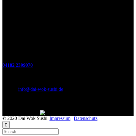
Öffnungszeiten
(zum Mitnehmen u. Im Haus)
Di. - Fr : 12:00 bis 15:00 Uhr 17:00 bis 21:00 Uhr
Sa. 17:00 bis 21:00 Uhr
So. 12:00 bis 21:00 Uhr
Montags Ruhetag
Telefon
04182 2399070
E-Mail & Social Media
E-Mail:
info@dai-wok-sushi.de
Like Us On Facebook
© 2020 Dai Wok Sushi|
Impressum
|
Datenschutz
