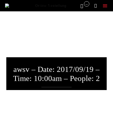
...


Online Bestellung
Sk
to
co
awsv – Date: 2017/09/19 –
Time: 10:00am – People: 2