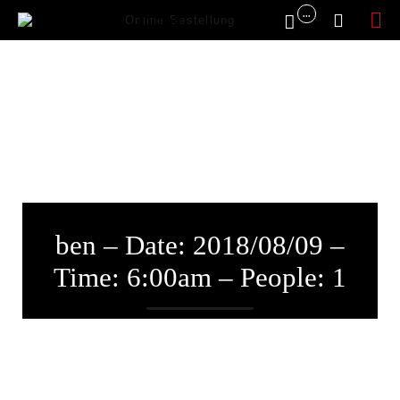
...


Online Bestellung
Sk
to
co
ben – Date: 2018/08/09 –
Time: 6:00am – People: 1