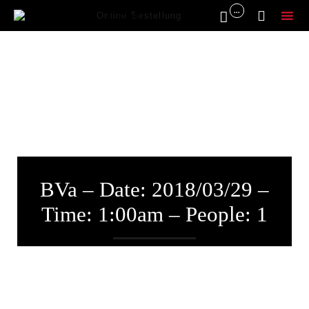
...


Online Bestellung
Sk
to
co
BVa – Date: 2018/03/29 –
Time: 1:00am – People: 1