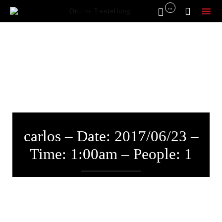
...


Online Bestellung
Sk
to
co
carlos – Date: 2017/06/23 –
Time: 1:00am – People: 1