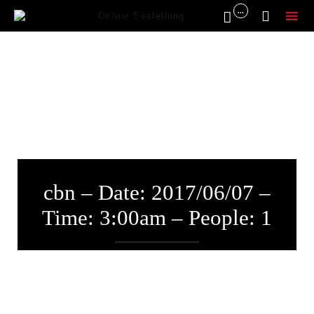
...


Online Bestellung
Sk
to
co
cbn – Date: 2017/06/07 –
Time: 3:00am – People: 1