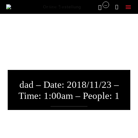
...


Online Bestellung
Sk
to
co
dad – Date: 2018/11/23 –
Time: 1:00am – People: 1