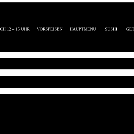
ung
CH 12 – 15 UHR
VORSPEISEN
HAUPTMENU
SUSHI
GE