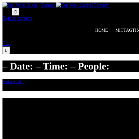
Online Bestell

...

Skip to content
HOME
MITTAGTIS

...

– Date: – Time: – People:
Entwickler
November 9, 2017

Category
Lieferzeiten
Montags Ruhetag
Di. - Sa.: 17.00 - 21.00 Uhr
So.: 12.00 - 21.00 Uhr
Öffnungszeiten