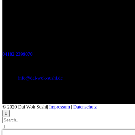
(zum Mitnehmen u. Im Haus)
Di. - Fr : 12:00 bis 15:00 Uhr 17:00 bis 21:00 Uhr
Sa. 17:00 bis 21:00 Uhr
So. 12:00 bis 21:00 Uhr
Montags Ruhetag
Telefon
04182 2399070
E-Mail & Social Media
E-Mail:
info@dai-wok-sushi.de
Like Us On Facebook
© 2020 Dai Wok Sushi|
Impressum
|
Datenschutz

