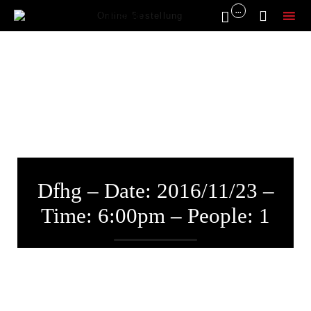
...


Online Bestellung
Sk
to
co
Dfhg – Date: 2016/11/23 –
Time: 6:00pm – People: 1