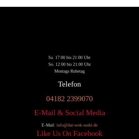
Montags Ruhetag
Di. - Sa.: 17.00 - 21.00 Uhr
So.: 12.00 - 21.00 Uhr
Öffnungszeiten
(zum Mitnehmen u. Im Haus)
Di. - Fr : 12:00 bis 15:00 Uhr 17:00 bis 21:00 Uhr
Sa. 17:00 bis 21:00 Uhr
Privacy & Cookies Policy
So. 12:00 bis 21:00 Uhr
Montags Ruhetag
Telefon
04182 2399070
E-Mail & Social Media
E-Mail:
info@dai-wok-sushi.de
Like Us On Facebook