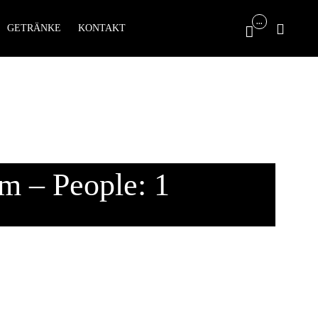
Skip
...

GETRÄNKE
KONTAKT

to
content
m – People: 1