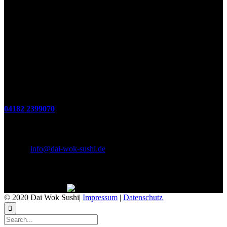
Öffnungszeiten
(zum Mitnehmen u. Im Haus)
Di. - Fr : 12:00 bis 15:00 Uhr 17:00 bis 21:00 Uhr
Sa. 17:00 bis 21:00 Uhr
So. 12:00 bis 21:00 Uhr
Montags Ruhetag
Telefon
04182 2399070
E-Mail & Social Media
E-Mail:
info@dai-wok-sushi.de
Like Us On Facebook
© 2020 Dai Wok Sushi|
Impressum
|
Datenschutz
