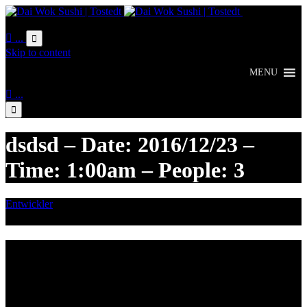
Online
Bestellung

...

Skip to content
MENU

...

dsdsd – Date: 2016/12/23 –
Time: 1:00am – People: 3
Entwickler
Dezember 20, 2016

Category
Lieferzeiten
Montags Ruhetag
Di. - Sa.: 17.00 - 21.00 Uhr
So.: 12.00 - 21.00 Uhr