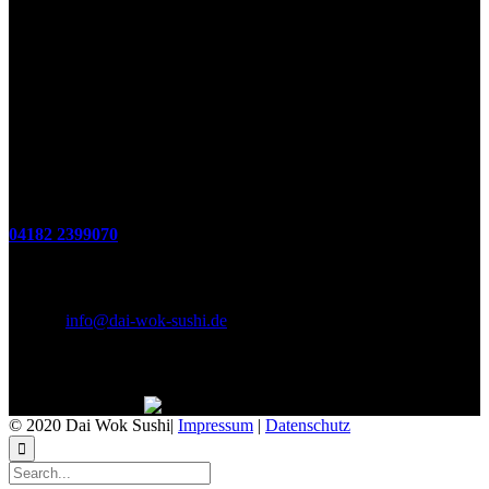
Öffnungszeiten
(zum Mitnehmen u. Im Haus)
Di. - Fr : 12:00 bis 15:00 Uhr 17:00 bis 21:00 Uhr
Sa. 17:00 bis 21:00 Uhr
So. 12:00 bis 21:00 Uhr
Montags Ruhetag
Telefon
04182 2399070
E-Mail & Social Media
E-Mail:
info@dai-wok-sushi.de
Like Us On Facebook
© 2020 Dai Wok Sushi|
Impressum
|
Datenschutz
