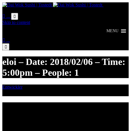
Online
Bestellung

...

Skip to content
MENU

...

eloi – Date: 2018/02/06 – Time:
5:00pm – People: 1
Entwickler
Februar 1, 2018

Category
Lieferzeiten
Montags Ruhetag
Di. - Sa.: 17.00 - 21.00 Uhr
So.: 12.00 - 21.00 Uhr