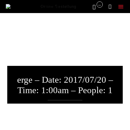
...


Online Bestellung
Sk
to
co
erge – Date: 2017/07/20 –
Time: 1:00am – People: 1