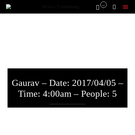
...


Online Bestellung
Sk
to
co
Gaurav – Date: 2017/04/05 –
Time: 4:00am – People: 5