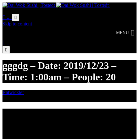
Online
Bestellung

...

Skip to content
MENU

...

gggdg – Date: 2019/12/23 –
Time: 1:00am – People: 20
Entwickler
Dezember 23, 2019

Category
Lieferzeiten
Montags Ruhetag
Di. - Sa.: 17.00 - 21.00 Uhr
So.: 12.00 - 21.00 Uhr