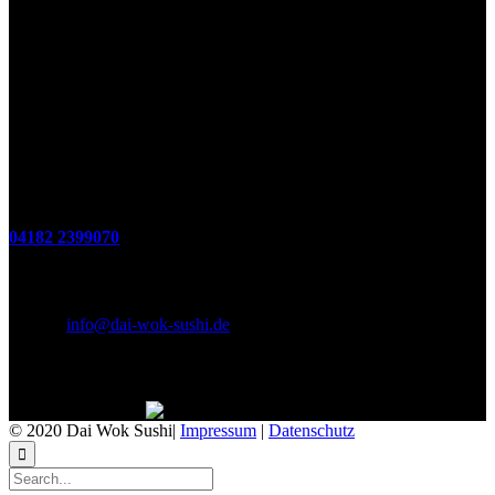
Öffnungszeiten
(zum Mitnehmen u. Im Haus)
Di. - Fr : 12:00 bis 15:00 Uhr 17:00 bis 21:00 Uhr
Sa. 17:00 bis 21:00 Uhr
So. 12:00 bis 21:00 Uhr
Montags Ruhetag
Telefon
04182 2399070
E-Mail & Social Media
E-Mail:
info@dai-wok-sushi.de
Like Us On Facebook
© 2020 Dai Wok Sushi|
Impressum
|
Datenschutz
