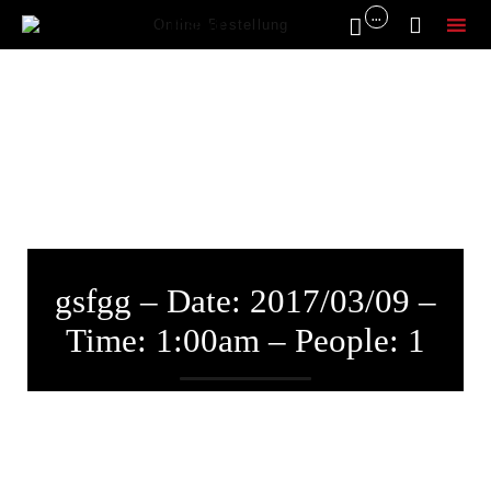
...


Online Bestellung
Sk
to
co
gsfgg – Date: 2017/03/09 –
Time: 1:00am – People: 1