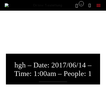
...


Online Bestellung
Sk
to
co
hgh – Date: 2017/06/14 –
Time: 1:00am – People: 1