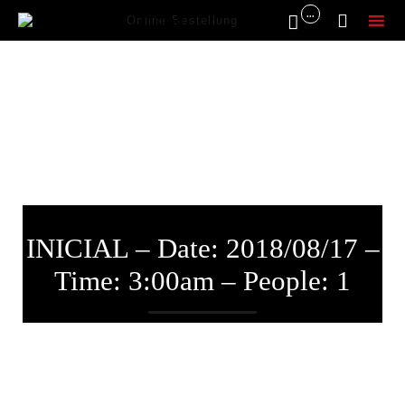
...


Online Bestellung
Sk
to
co
INICIAL – Date: 2018/08/17 –
Time: 3:00am – People: 1