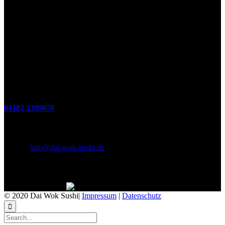
Öffnungszeiten
(zum Mitnehmen u. Im Haus)
Di. - Fr : 12:00 bis 15:00 Uhr 17:00 bis 21:00 Uhr
Sa. 17:00 bis 21:00 Uhr
So. 12:00 bis 21:00 Uhr
Montags Ruhetag
Telefon
04182 2399070
E-Mail & Social Media
E-Mail:
info@dai-wok-sushi.de
Like Us On Facebook
© 2020 Dai Wok Sushi|
Impressum
|
Datenschutz
