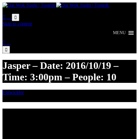
Online
Bestellung

...

Skip to content
MENU

...

Jasper – Date: 2016/10/19 –
Time: 3:00pm – People: 10
Entwickler
Oktober 19, 2016

Category
Lieferzeiten
Montags Ruhetag
Di. - Sa.: 17.00 - 21.00 Uhr
So.: 12.00 - 21.00 Uhr