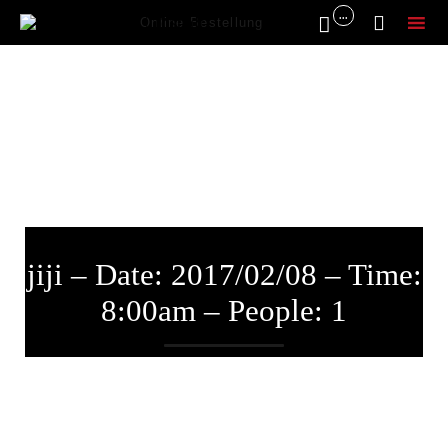
...


Online Bestellung
Sk
to
co
jiji – Date: 2017/02/08 – Time:
8:00am – People: 1