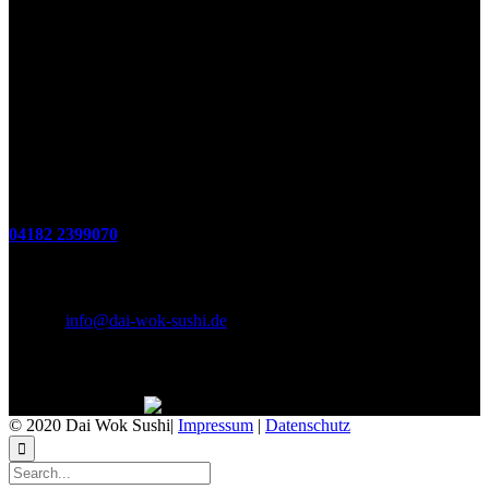
Öffnungszeiten
(zum Mitnehmen u. Im Haus)
Di. - Fr : 12:00 bis 15:00 Uhr 17:00 bis 21:00 Uhr
Sa. 17:00 bis 21:00 Uhr
So. 12:00 bis 21:00 Uhr
Montags Ruhetag
Telefon
04182 2399070
E-Mail & Social Media
E-Mail:
info@dai-wok-sushi.de
Like Us On Facebook
© 2020 Dai Wok Sushi|
Impressum
|
Datenschutz
