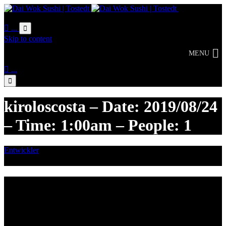
Online
Bestellung

...

Skip to content
MENU

...

kiroloscosta – Date: 2019/08/24
– Time: 1:00am – People: 1
Entwickler
August 18, 2019

Category
Lieferzeiten
Montags Ruhetag
Di. - Sa.: 17.00 - 21.00 Uhr
So.: 12.00 - 21.00 Uhr